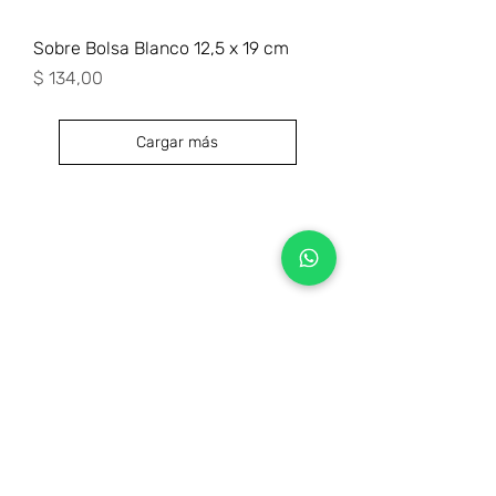
Sobre Bolsa Blanco 12,5 x 19 cm
Precio
$ 134,00
Cargar más
Preguntas frecuentes (ARG)
Info sobre Envíos y Retiros (ARG)
Términos & Condiciones (ARG)
Quiero ser Boafans ( ARG )