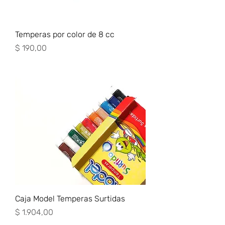
Temperas por color de 8 cc
Precio
$ 190,00
Caja Model Temperas Surtidas
Precio
$ 1.904,00