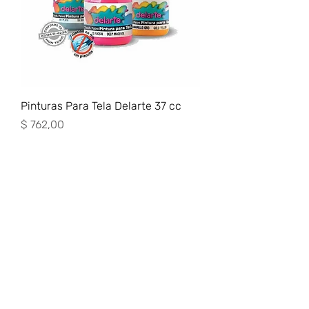
Pinturas Para Tela Delarte 37 cc
Precio
$ 762,00
Preguntas frecuentes (ARG)
Info sobre Envíos y Retiros (ARG)
Términos & Condiciones (ARG)