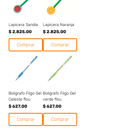
Lapicera Sandia
Lapicera Naranja
Precio
Precio
$ 2.825,00
$ 2.825,00
Comprar
Comprar
Boligrafo Filgo Gel
Boligrafo Filgo Gel
Celeste flou
verde flou
Precio
Precio
$ 627,00
$ 627,00
Comprar
Comprar