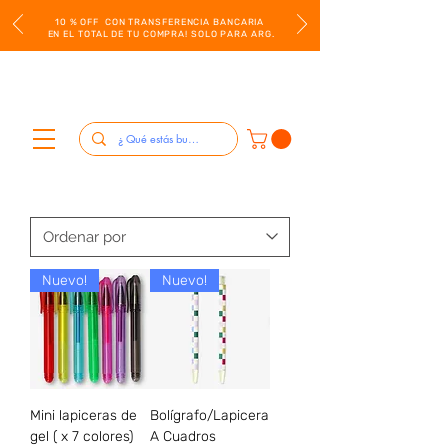
10 % OFF CON TRANSFERENCIA BANCARIA
EN EL TOTAL DE TU COMPRA! SOLO PARA ARG.
Nuevo!
Nuevo!
Mini lapiceras de
Bolígrafo/Lapicera
gel ( x 7 colores)
A Cuadros