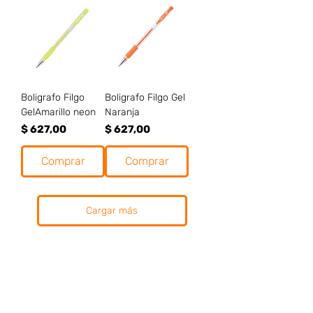
Boligrafo Filgo
Boligrafo Filgo Gel
GelAmarillo neon
Naranja
Precio
Precio
$ 627,00
$ 627,00
Comprar
Comprar
Cargar más
Preguntas frecuentes (ARG)