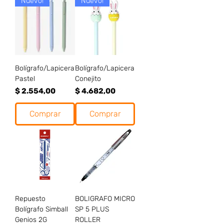
Nuevo!
Nuevo!
Bolígrafo/Lapicera
Bolígrafo/Lapicera
Pastel
Conejito
Precio
Precio
$ 2.554,00
$ 4.682,00
Comprar
Comprar
Repuesto
BOLIGRAFO MICRO
Bolígrafo Simball
SP 5 PLUS
Genios 2G
ROLLER