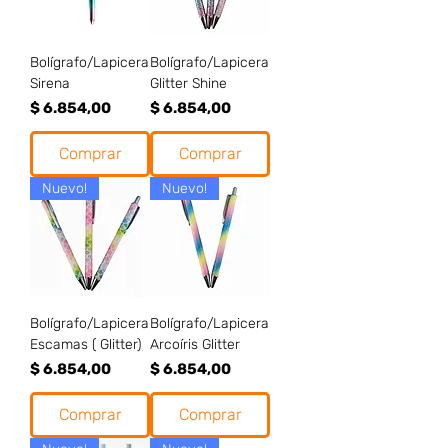
Bolígrafo/Lapicera
Bolígrafo/Lapicera
Sirena
Glitter Shine
Precio
Precio
$ 6.854,00
$ 6.854,00
Comprar
Comprar
Nuevo!
Nuevo!
Bolígrafo/Lapicera
Bolígrafo/Lapicera
Escamas ( Glitter)
Arcoíris Glitter
Precio
Precio
$ 6.854,00
$ 6.854,00
Comprar
Comprar