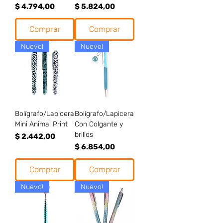
Precio
Precio
$ 4.794,00
$ 5.824,00
Comprar
Comprar
Nuevo!
Nuevo!
Bolígrafo/Lapicera
Bolígrafo/Lapicera
Mini Animal Print
Con Colgante y
brillos
Precio
$ 2.442,00
Precio
$ 6.854,00
Comprar
Comprar
Nuevo!
Nuevo!