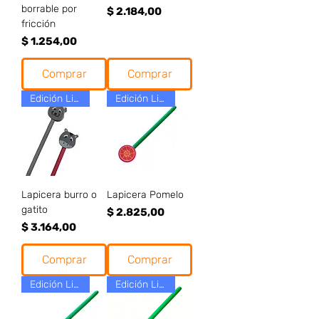
borrable por
Precio
$ 2.184,00
fricción
Precio
$ 1.254,00
Comprar
Comprar
Edición Limitada!
Edición Limitada!
Lapicera burro o
Lapicera Pomelo
gatito
Precio
$ 2.825,00
Precio
$ 3.164,00
Comprar
Comprar
Edición Limitada!
Edición Limitada!