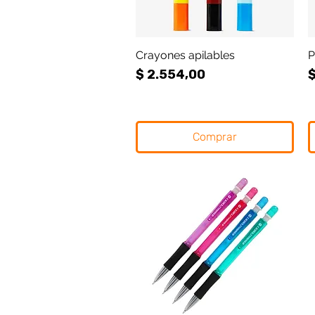
Crayones apilables
Vista rápida
P
Precio
P
$ 2.554,00
$
Comprar