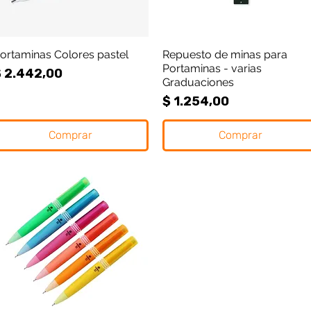
ortaminas Colores pastel
Vista rápida
Repuesto de minas para
Vista rápida
Portaminas - varias
recio
 2.442,00
Graduaciones
Precio
$ 1.254,00
Comprar
Comprar