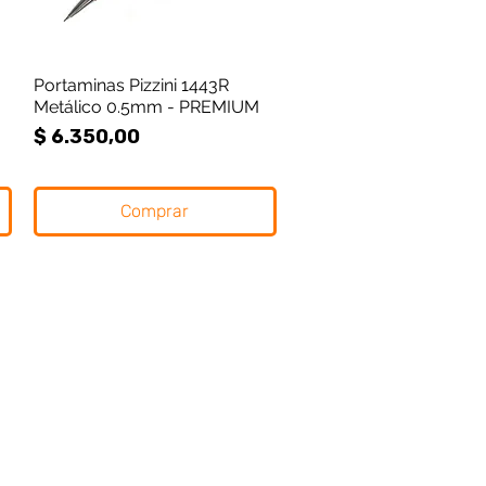
Portaminas Pizzini 1443R
Vista rápida
Metálico 0.5mm - PREMIUM
Precio
$ 6.350,00
Comprar