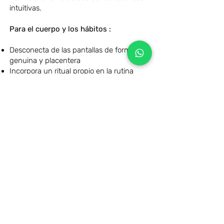
intuitivas.
Para el cuerpo y los hábitos :
Desconecta de las pantallas de forma
genuina y placentera
Incorpora un ritual propio en la rutina
semanal
Trabaja la motricidad fina a través del
corte, pegado y escritura a mano.
Para el recuerdo:
Preserva momentos con una profundidad
que la foto digital no puede
Crea objetos únicos que cuentan una
historia con textura, olor y huella
Construye un archivo personal y
emocional que dura décadas