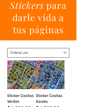
Stickers
para
darle vida a
tus páginas
Sticker Cositas
Sticker Cositas
Verdes
Azules