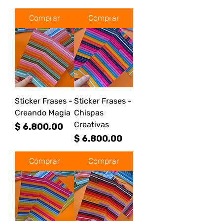
Comprar
Comprar
Sticker Frases -
Sticker Frases -
Creando Magia
Chispas
Creativas
Precio
$ 6.800,00
Precio
$ 6.800,00
Comprar
Comprar