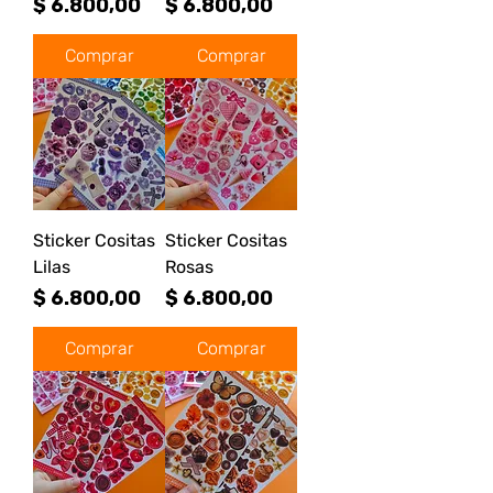
Precio
Precio
$ 6.800,00
$ 6.800,00
Comprar
Comprar
Sticker Cositas
Sticker Cositas
Lilas
Rosas
Precio
Precio
$ 6.800,00
$ 6.800,00
Comprar
Comprar