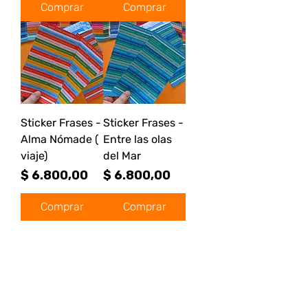
Comprar
Comprar
Sticker Frases -
Sticker Frases -
Alma Nómade (
Entre las olas
viaje)
del Mar
Precio
Precio
$ 6.800,00
$ 6.800,00
Comprar
Comprar