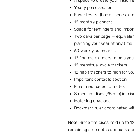
A space to create your Vision 
Yearly goals section
Favorites list (books, series, a
12 monthly planners
Space for reminders and impor
Two days per page — equivalen
planning your year at any time
60 weekly summaries
12 finance planners to help yo
12 menstrual cycle trackers
12 habit trackers to monitor yo
Important contacts section
Final lined pages for notes
8 medium discs (35 mm) in mixe
Matching envelope
Bookmark ruler coordinated wi
Note
: Since the discs hold up to 1
remaining six months are package