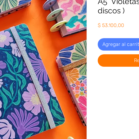
A5 "Violetas
discos )
Precio
$ 53.100,00
Agregar al carri
R