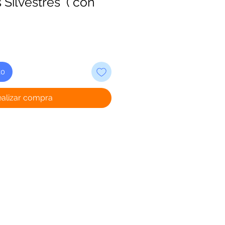
 Silvestres" ( con
to
ealizar compra