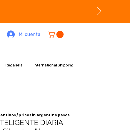
Mi cuenta
Regalería
International Shipping
entinos / prices in Argentine pesos
TELIGENTE DIARIA