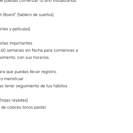
que puedas comenzar tu año visualizando
n Board” (tablero de sueños)
eries y películas)
notas importantes
 60 semanas sin fecha para comiences a
momento, con sus horarios.
ara que puedas llevar registro.
tro menstrual
as tener seguimiento de tus hábitos
(hojas rayadas)
 de colores tonos pastel