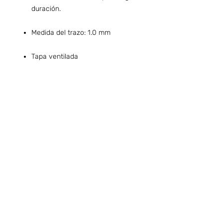
duración.
Medida del trazo: 1.0 mm
Tapa ventilada
Preguntas frecuentes (ARG)
Info sobre Envíos y Retiros (ARG)
Términos & Condiciones (ARG)