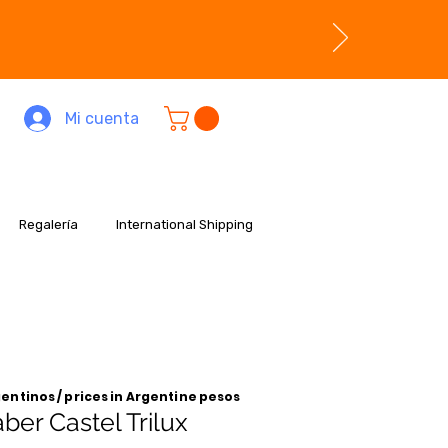
Mi cuenta
Regalería
International Shipping
entinos / prices in Argentine pesos
ber Castel Trilux