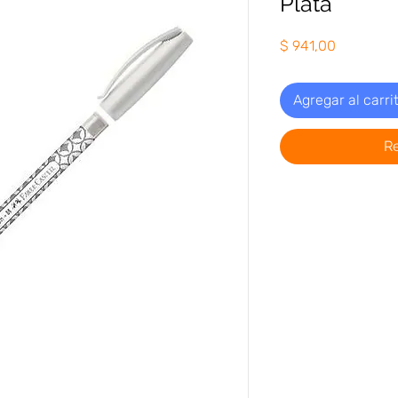
Plata
Precio
$ 941,00
Agregar al carri
R