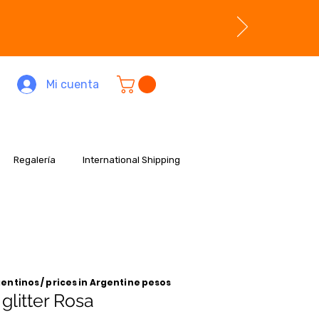
Mi cuenta
Regalería
International Shipping
entinos / prices in Argentine pesos
glitter Rosa