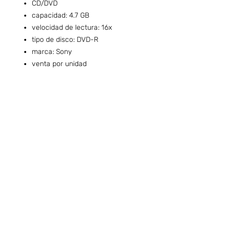
CD/DVD
capacidad: 4.7 GB
velocidad de lectura: 16x
tipo de disco: DVD-R
marca: Sony
venta por unidad
Preguntas frecuentes (ARG)
Info sobre Envíos y Retiros (ARG)
Términos & Condiciones (ARG)