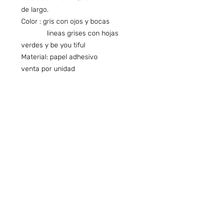
de largo.
Color : gris con ojos y bocas
lineas grises con hojas
verdes y be you tiful
Material: papel adhesivo
venta por unidad
Preguntas frecuentes (ARG)
Info sobre Envíos y Retiros (ARG)