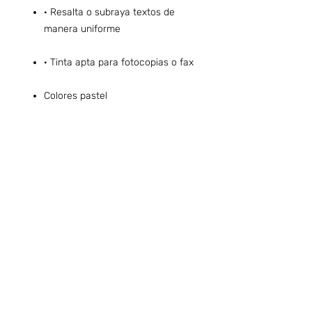
· Resalta o subraya textos de
manera uniforme
· Tinta apta para fotocopias o fax
Colores pastel
Preguntas frecuentes (ARG)
Info sobre Envíos y Retiros (ARG)
Términos & Condiciones (ARG)