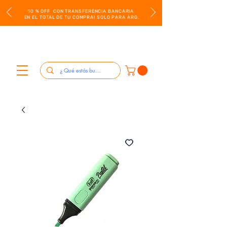
10 % OFF CON TRANSFERENCIA BANCARIA
EN EL TOTAL DE TU COMPRA! SOLO PARA ARG.