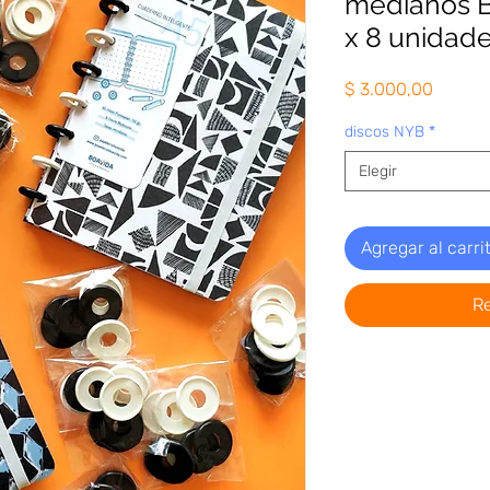
medianos 
x 8 unidad
Precio
$ 3.000,00
discos NYB
*
Elegir
Agregar al carri
R