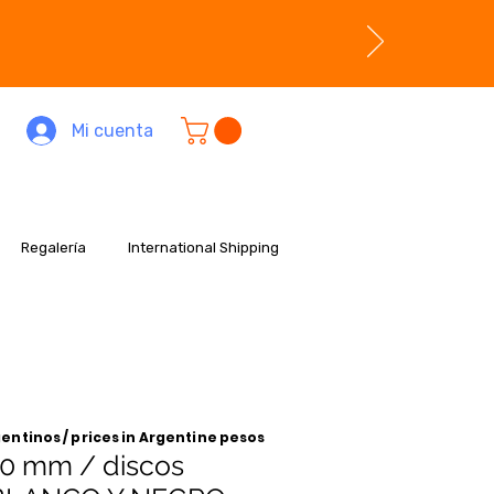
Mi cuenta
Regalería
International Shipping
entinos / prices in Argentine pesos
30 mm / discos