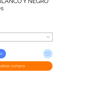
BLANCO Y NEGRO
es
to
ealizar compra