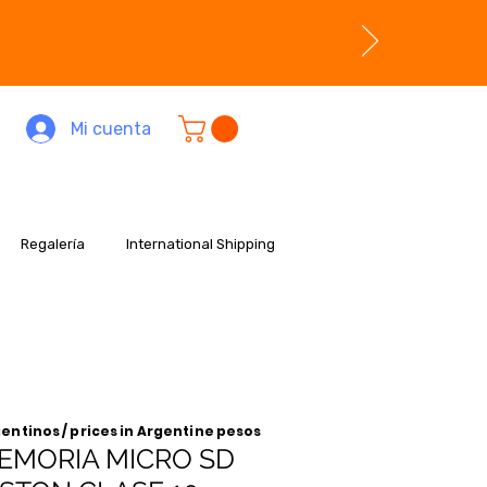
Mi cuenta
Regalería
International Shipping
entinos / prices in Argentine pesos
EMORIA MICRO SD