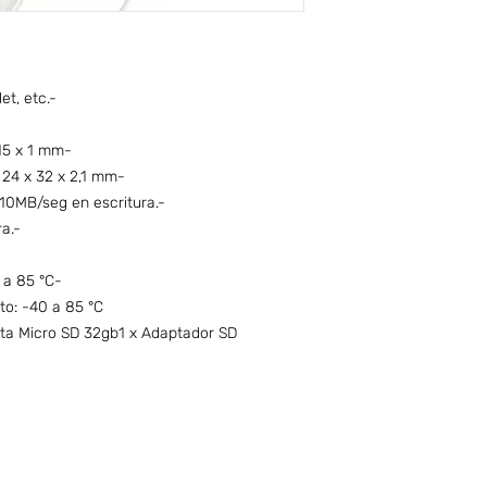
et, etc.-
 15 x 1 mm-
 24 x 32 x 2,1 mm-
10MB/seg en escritura.-
a.-
 a 85 °C-
o: -40 a 85 °C
eta Micro SD 32gb1 x Adaptador SD