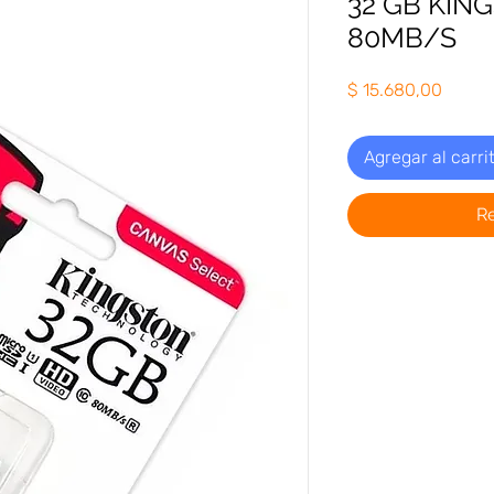
32 GB KIN
80MB/S
Precio
$ 15.680,00
Agregar al carri
R