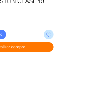
GSTON CLASE 10
to
ealizar compra