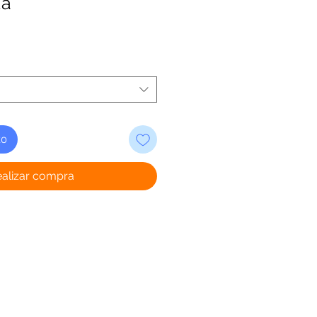
da
to
ealizar compra