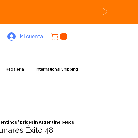
Mi cuenta
Regalería
International Shipping
entinos / prices in Argentine pesos
unares Éxito 48