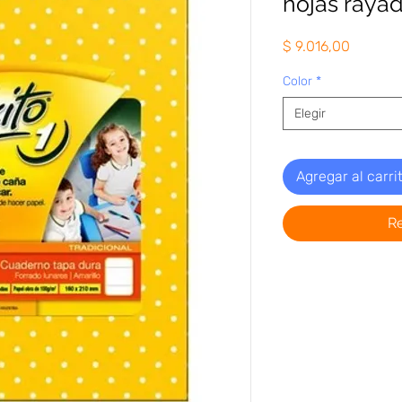
hojas raya
Precio
$ 9.016,00
Color
*
Elegir
Agregar al carri
R