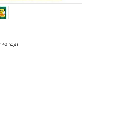
n 48 hojas
nfo sobre Envíos y Retiros (ARG)
Términos & Condiciones (ARG)
CONTACTO
PUNTO DE RETIRO | TAKE
POR NUESTRO DEPÓSITO