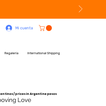
Mi cuenta
Regalería
International Shipping
entinos / prices in Argentine pesos
ooving Love