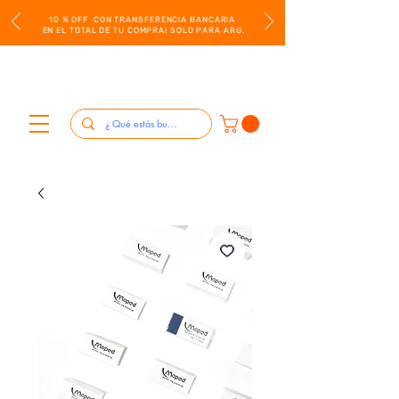
10 % OFF CON TRANSFERENCIA BANCARIA
EN EL TOTAL DE TU COMPRA! SOLO PARA ARG.