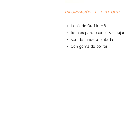
INFORMACIÓN DEL PRODUCTO
Lapiz de Grafito HB
Ideales para escribir y dibujar
son de madera pintada
Con goma de borrar
Preguntas frecuentes (ARG)
I
HORARIO DE ATENCIÓN
LUNES A VIERNES
09:00 A 20:00 hs