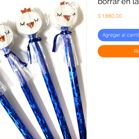
borrar en l
Precio
$ 1.880,00
Agregar al carri
R