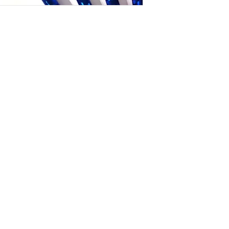
nfo sobre Envíos y Retiros (ARG)
Términos & Condiciones (ARG)
CONTACTO
PUNTO DE RETIRO | TAKE
POR NUESTRO DEPÓSITO
WHATSAPP o TELEGRAM :