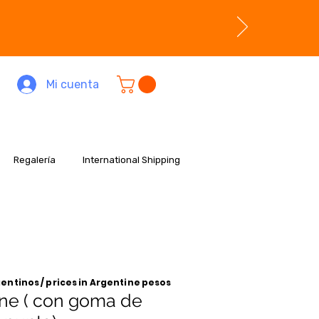
Mi cuenta
Regalería
International Shipping
entinos / prices in Argentine pesos
sne ( con goma de