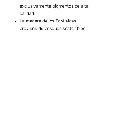
exclusivamente pigmentos de alta
calidad
La madera de los EcoLáices
proviene de bosques sostenibles
Preguntas frecuentes (ARG)
Info sobre Envíos y Retiros (ARG)
Términos & Condiciones (ARG)
Quiero ser Boafans ( ARG )