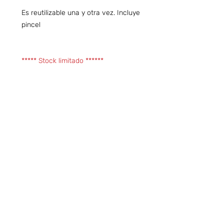
Es reutilizable una y otra vez. Incluye
pincel
***** Stock limitado ******
Preguntas frecuentes (ARG)
Info sobre Envíos y Retiros (ARG)
Términos & Condiciones (ARG)