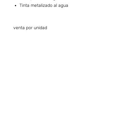
Tinta metalizado al agua
venta por unidad
Preguntas frecuentes (ARG)
Info sobre Envíos y Retiros (ARG)
Términos & Condiciones (ARG)