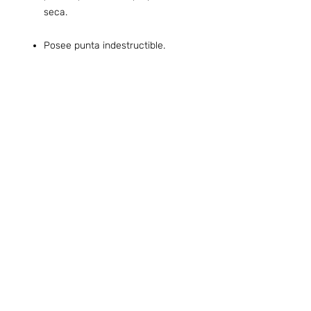
seca.
Posee punta indestructible.
Preguntas frecuentes (ARG)
Info sobre Envíos y Retiros (ARG)
Términos & Condiciones (ARG)
Quiero ser Boafans ( ARG )