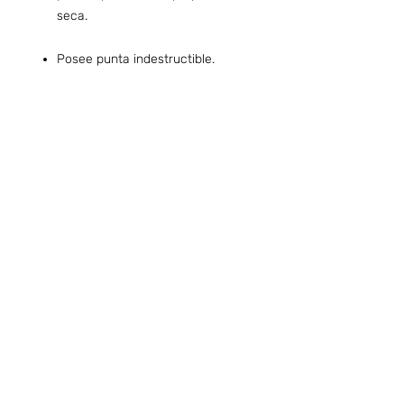
seca.
Posee punta indestructible.
Preguntas frecuentes (ARG)
Info sobre Envíos y Retiros (ARG)
Términos & Condiciones (ARG)
Quiero ser Boafans ( ARG )