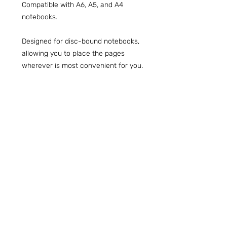
Compatible with A6, A5, and A4
notebooks.
Designed for disc-bound notebooks,
allowing you to place the pages
wherever is most convenient for you.
Preguntas frecuentes (ARG)
Info sobre Envíos y Retiros (ARG)
Términos & Condiciones (ARG)