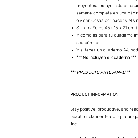
proyectos. Incluye: lista de as
semana completa en una página
olvidar, Cosas por hacer y Mis 
Su tamaño es A5 ( 15 x 21 cm )
Y como es para tu cuaderno in
sea cómodo!
Y si tenes un cuaderno A4, pod
*** No incluyen el cuaderno ***
*** PRODUCTO ARTESANAL***
PRODUCT INFORMATION
Stay positive, productive, and rea
beautiful planner featuring a uni
line.