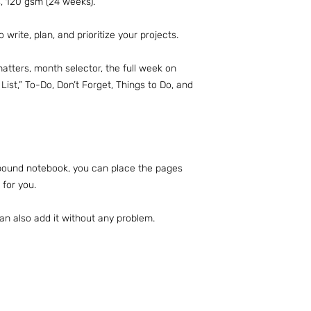
s, 120 gsm (24 weeks).
write, plan, and prioritize your projects.
matters, month selector, the full week on
ist,” To-Do, Don’t Forget, Things to Do, and
c-bound notebook, you can place the pages
 for you.
an also add it without any problem.