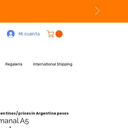
Mi cuenta
Regalería
International Shipping
entinos / prices in Argentine pesos
manal A5