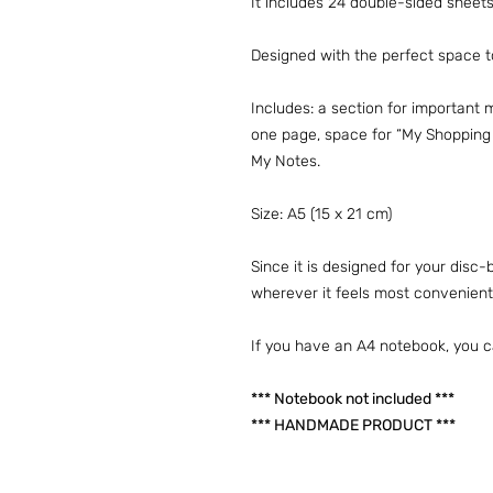
It includes 24 double-sided sheet
Designed with the perfect space to 
Includes: a section for important 
one page, space for “My Shopping L
My Notes.
Size: A5 (15 x 21 cm)
Since it is designed for your dis
wherever it feels most convenient
If you have an A4 notebook, you c
*** Notebook not included ***
*** HANDMADE PRODUCT ***