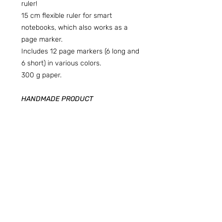
ruler!
15 cm flexible ruler for smart
notebooks, which also works as a
page marker.
Includes 12 page markers (6 long and
6 short) in various colors.
300 g paper.
HANDMADE PRODUCT
Preguntas frecuentes (ARG)
Info sobre Envíos y Retiros (ARG)