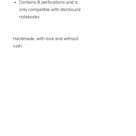
Contains 8 perforations and is
only compatible with discbound
notebooks
Handmade, with love and without
rush.
Preguntas frecuentes (ARG)
Info sobre Envíos y Retiros (ARG)
Términos & Condiciones (ARG)