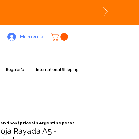
Mi cuenta
Regalería
International Shipping
entinos / prices in Argentine pesos
oja Rayada A5 -