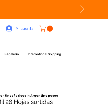
Mi cuenta
Regalería
International Shipping
entinos / prices in Argentine pesos
l 28 Hojas surtidas