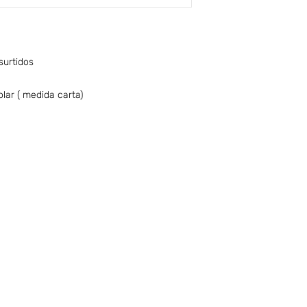
 surtidos
lar ( medida carta)
nfo sobre Envíos y Retiros (ARG)
Términos & Condiciones (ARG)
CONTACTO
PUNTO DE RETIRO | TAKE