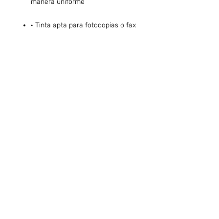
manera uniforme
· Tinta apta para fotocopias o fax
Preguntas frecuentes (ARG)
Info sobre Envíos y Retiros (ARG)
Términos & Condiciones (ARG)
Quiero ser Boafans ( ARG )