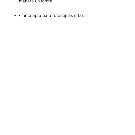
manera uniforme
· Tinta apta para fotocopias o fax
Preguntas frecuentes (ARG)
Info sobre Envíos y Retiros (ARG)
Términos & Condiciones (ARG)
Quiero ser Boafans ( ARG )