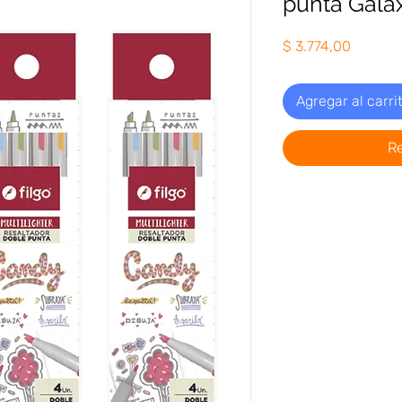
punta Gala
Precio
$ 3.774,00
Agregar al carri
R