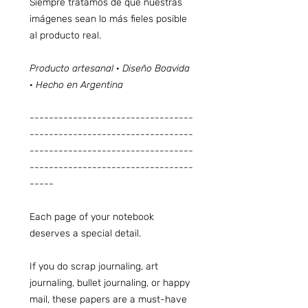
Siempre tratamos de que nuestras
imágenes sean lo más fieles posible
al producto real.
Producto artesanal · Diseño Boavida
· Hecho en Argentina
----------------------------------
----------------------------------
----------------------------------
----------------------------------
-----
Each page of your notebook
deserves a special detail.
If you do scrap journaling, art
journaling, bullet journaling, or happy
mail, these papers are a must-have