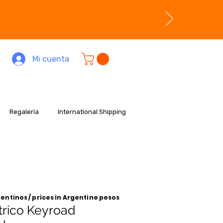
Mi cuenta
Regalería
International Shipping
entinos / prices in Argentine pesos
rico Keyroad