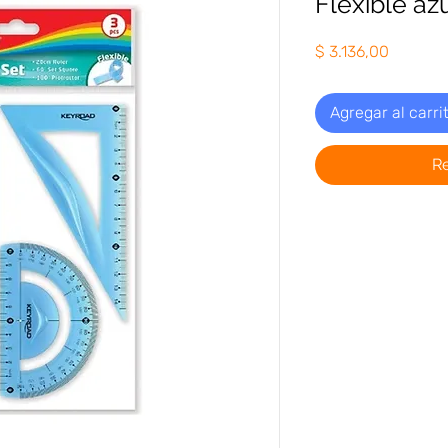
Flexible az
Precio
$ 3.136,00
Agregar al carri
R