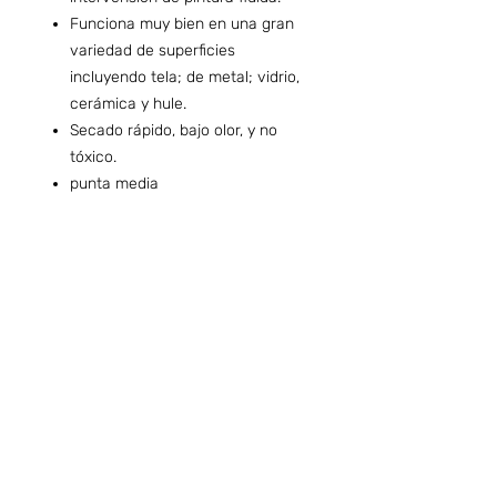
Funciona muy bien en una gran
variedad de superficies
incluyendo tela; de metal; vidrio,
cerámica y hule.
Secado rápido, bajo olor, y no
tóxico.
punta media
Preguntas frecuentes (ARG)
Info sobre Envíos y Retiros (ARG)