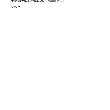
HANDMADE PRODUCT
Made with
love ♥
Preguntas frecuentes (ARG)
Info sobre Envíos y Retiros (ARG)
Términos & Condiciones (ARG)
Quiero ser Boafans ( ARG )