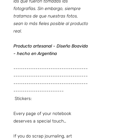
las que fueron tomadas las
fotografías. Sin embargo, siempre
tratamos de que nuestras fotos,
sean lo más fieles posible al producto
real.
Producto artesanal - Diseño Boavida
- hecho en Argentina
----------------------------------
----------------------------------
----------------------------------
-----------------------
Stickers:
Every page of your notebook
deserves a special touch…
If you do scrap journaling, art