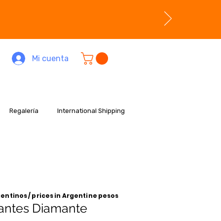
Mi cuenta
Regalería
International Shipping
entinos / prices in Argentine pesos
fantes Diamante