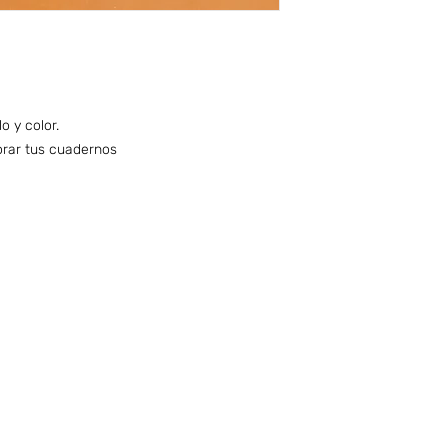
lo y color.
corar tus cuadernos
nfo sobre Envíos y Retiros (ARG)
Términos & Condiciones (ARG)
CONTACTO
PUNTO DE RETIRO | TAKE
POR NUESTRO DEPÓSITO
WHATSAPP o TELEGRAM :
+54 9 351 761 37 02