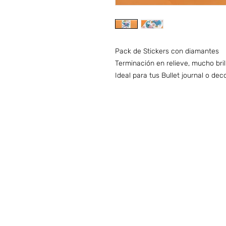
Pack de Stickers con diamantes
Terminación en relieve, mucho bril
Ideal para tus Bullet journal o de
Preguntas frecuentes (ARG)
I
HORARIO DE ATENCIÓN
LUNES A VIERNES
09:00 A 20:00 hs