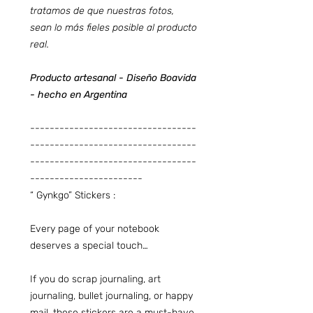
tratamos de que nuestras fotos,
sean lo más fieles posible al producto
real.
Producto artesanal - Diseño Boavida
- hecho en Argentina
----------------------------------
----------------------------------
----------------------------------
-----------------------
“
Gynkgo
” Stickers :
Every page of your notebook
deserves a special touch…
If you do scrap journaling, art
journaling, bullet journaling, or happy
mail, these stickers are a must-have