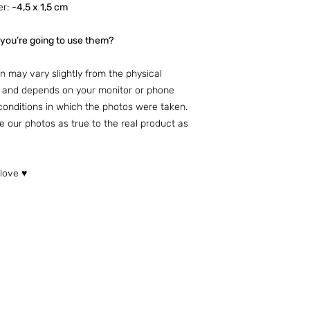
er:
-4,5 x 1,5 cm
you’re going to use them?
 may vary slightly from the physical
l and depends on your monitor or phone
g conditions in which the photos were taken.
 our photos as true to the real product as
love ♥
nfo sobre Envíos y Retiros (ARG)
Términos & Condiciones (ARG)