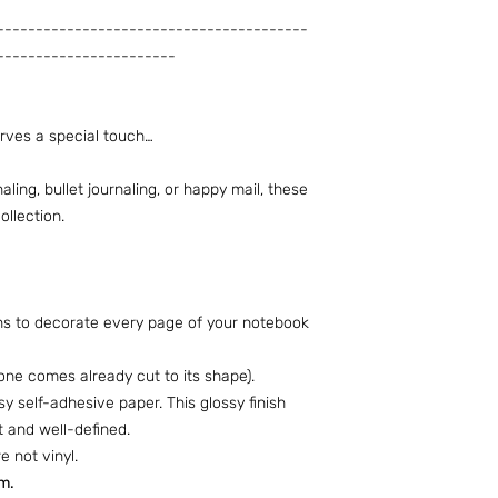
----------------------------------------
-----------------------
rves a special touch…
naling, bullet journaling, or happy mail, these
ollection.
igns to decorate every page of your notebook
one comes already cut to its shape).
 self-adhesive paper. This glossy finish
 and well-defined.
 not vinyl.
cm.