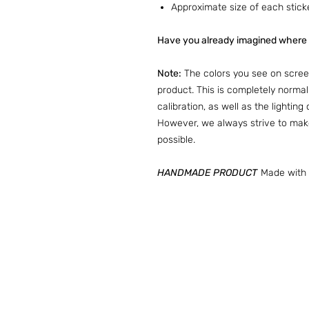
Approximate size of each stick
Have you already imagined where 
Note:
The colors you see on screen
product. This is completely norma
calibration, as well as the lightin
However, we always strive to make
possible.
HANDMADE PRODUCT
Made with 
Preguntas frecuentes (ARG)
I