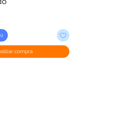
do
to
ealizar compra