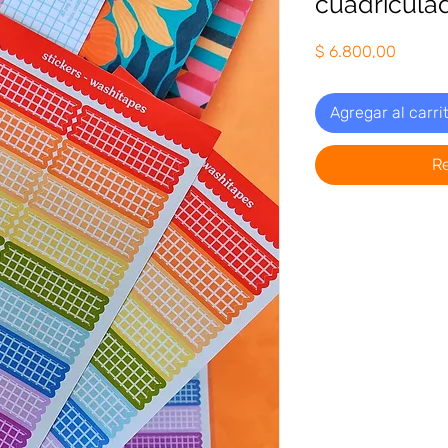
cuadricula
Precio
$ 6.800,00
Agregar al carri
R