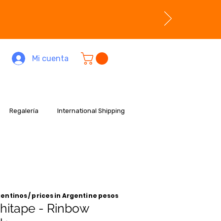
Mi cuenta
Regalería
International Shipping
entinos / prices in Argentine pesos
hitape - Rinbow