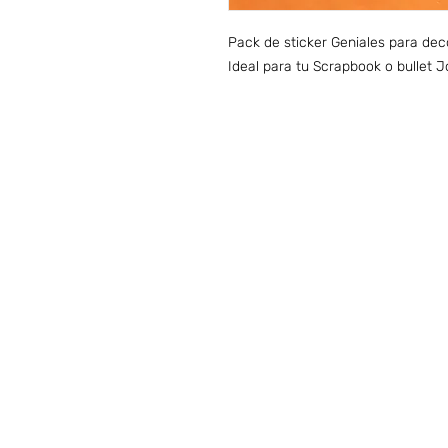
Pack de sticker Geniales para dec
Ideal para tu Scrapbook o bullet J
Preguntas frecuentes (ARG)
I
HORARIO DE ATENCIÓN
LUNES A VIERNES
09:00 A 20:00 hs
SÁBADOS & DO
MIN
GOS:
cerrado
FERIADOS:
cerrado