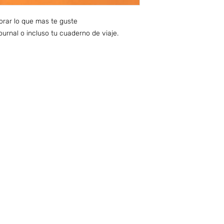
orar lo que mas te guste
ournal o incluso tu cuaderno de viaje.
nfo sobre Envíos y Retiros (ARG)
Términos & Condiciones (ARG)
CONTACTO
PUNTO DE RETIRO | TAKE
POR NUESTRO DEPÓSITO
WHATSAPP o TELEGRAM :
+54 9 351 761 37 02
ACLARA
CIÓN
| Esta direcci
ón está
habilitada sólo para retirar el pedido
E-MAIL: