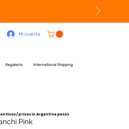
Mi cuenta
Regalería
International Shipping
entinos / prices in Argentine pesos
anchi Pink