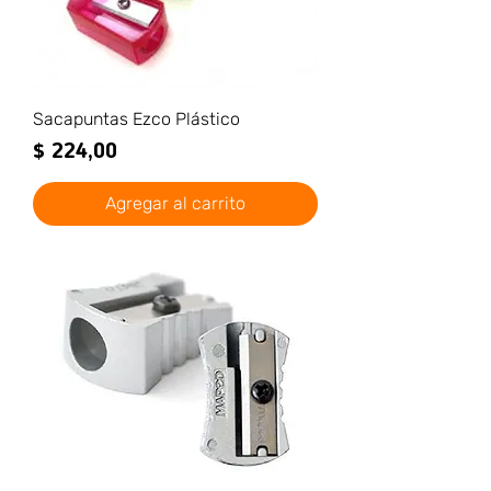
Sacapuntas Ezco Plástico
Precio
$ 224,00
Agregar al carrito