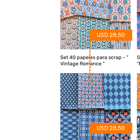
USD 28,50
Set 40 papeles para scrap - "
S
Vintage Romance "
"
USD 28,50