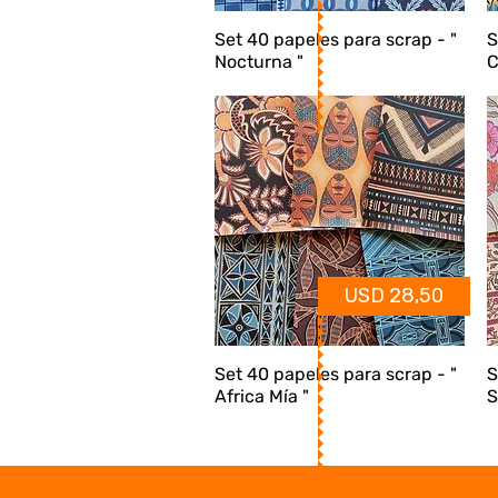
Set 40 papeles para scrap - "
S
Nocturna "
C
USD 28,50
Set 40 papeles para scrap - "
S
Africa Mía "
S