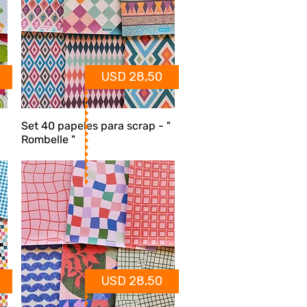
USD 28,50
Set 40 papeles para scrap - "
Rombelle "
USD 28,50