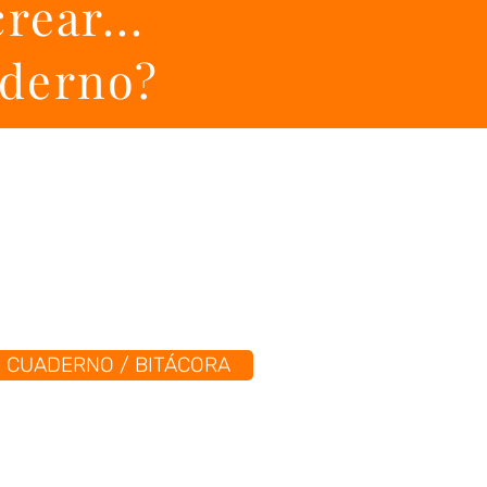
rear...
aderno?
CUADERNO / BITÁCORA