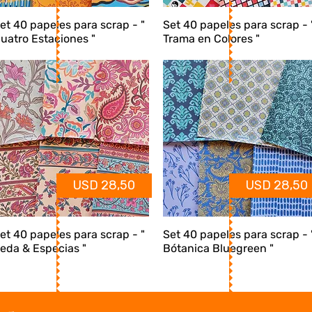
et 40 papeles para scrap - "
Set 40 papeles para scrap - 
uatro Estaciones "
Trama en Colores "
USD 28,50
USD 28,50
et 40 papeles para scrap - "
Set 40 papeles para scrap - 
eda & Especias "
Bótanica Bluegreen "