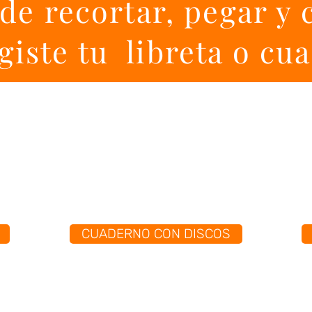
de recortar, pegar y c
egiste tu libreta o cu
CUADERNO CON DISCOS