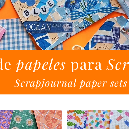
 de
papeles
para
Sc
Scrapjournal paper sets