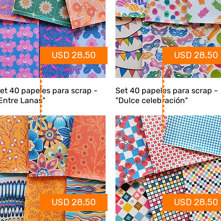
USD 28,50
USD 28,50
et 40 papeles para scrap -
Set 40 papeles para scrap -
Entre Lanas"
"Dulce celebración"
USD 28,50
USD 28,50